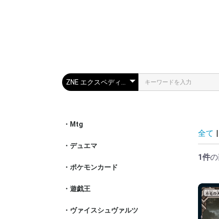
・Mtg
スタンダー
パイオニア
モダン
レガシー
統率者
特殊セット
その他
全て
|
・デュエマ
通常パック
特殊パック
構築済みデ
神アート
1件
の
・ポケモンカード
スカーレッ
ソード&シ
サン&ムー
XY
BW
DPt
DP
・遊戯王
基本ブース
その他ブー
構築済みデ
その他
・ヴァイスシュヴァルツ
ア行- シリ
カ行- シリ
サ行- シリ
タ行- シリ
ナ行- シリ
ハ行- シリ
マ行- シリ
ヤ行- シリ
ラ行- シリ
その他