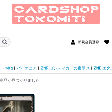
新規会員登録
ド
MSH マジック：ザ・ギャザリング
SOS ストリクスヘイヴンの秘密
ECL ローウィンの昏明
TLA マジック：ザ・ギャザリング
SPM マジック：ザ・ギャザリング
EOE 久遠の終端
FIN マジック：ザ・ギャザリング
TDM タルキール：龍嵐録
DFT 霊気走破
FDN ファウンデーションズ
DSK ダスクモーン：戦慄の館
BLB ブルームバロウ
OTJ サンダー・ジャンクションの
MKM カルロフ邸殺人事件
LCI イクサラン：失われし洞窟
WOE エルドレインの森
MAT 機械兵団の進軍：決戦の後に
MOM 機械兵団の進軍
ONE ファイレクシア：完全なる統
BRO 兄弟戦争
DMU 団結のドミナリア
SNC ニューカぺナの街角
NEO 神河 輝ける世界
VOW イニストラード：真紅の契り
MID イニストラード：真夜中の狩
AFR フォーゴトン・レルム探訪
STX ストリクスヘイヴン：魔法学
KHM カルドハイム
ZNR ゼンディカーの夜明け
M21 基本セット2021
IKO イコリア：巨獣の棲処
THB テーロス還魂記
ELD エルドレインの王権
M20 基本セット2020
WAR 灯争大戦
RNA ラヴニカの献身
GRN ラヴニカのギルド
M19 基本セット2019
DOM ドミナリア
RIX イクサランの相克
HOU 破滅の刻
AKH アモンケット
AER 霊気紛争
KLD カラデシュ
ORI マジック・オリジン
EMN 異界月
SOI イニストラードを覆う影
OGW ゲートウォッチの誓い
BFZ 戦乱のゼンディカー
FRF 運命再編
DTK タルキール龍紀伝
KTK タルキール覇王譚
M15 基本セット2015
JOU ニクスへの旅
BNG 神々の軍勢
THS テーロス
M14 基本セット2014
DGM ドラゴンの迷路
GTC ギルド門侵犯
RTR ラヴニカの回帰
MH3 モダンホライゾン3
MH2 モダンホライゾン2
MH1 モダンホライゾン
LTR 指輪物語:中つ国の伝承
M13 基本セット2013
AVR アヴァシンの帰還
DKA 闇の隆盛
ISD イニストラード
M12 基本セット2012
NPH 新たなるファイレクシア
MBS ミラディン包囲戦
SOM ミラディンの傷跡
M11 基本セット2011
ROE エルドラージ覚醒
WWK ワールドウェイク
ZEN ゼンディカー
M10 基本セット2010
ARB アラーラ再誕
CON コンフラックス
ALA アラーラの断片
SHM シャドウムーア
MOR モーニングタイド
LRW ローウィン
10ED 第10版
PLC 次元の混沌
FUT 時のらせん
CSP コールドスナップ
DIS ディセンション
RAV ラヴニカ：ギルドの都
9ED 第9版
SOK 神河救済
BOK 神河謀叛
CHK 神河物語
5DN フィフス・ドーン
MRD ミラディン
LGN レギオン
SCG スカージ
ONS オンスロート
JUD ジャッジメント
TOR トーメント
ODY オデッセイ
APC アポカリプス
PLS プレーンシフト
INV インベイジョン
NEM ネメシス
MMQ メルカディアン・マスクス
UDS ウルザズ・ディスティニー
ULG ウルザズ・レガシー
USG ウルザズ・サーガ
EXO エクソダス
STH ストロングホールド
TMP テンペスト
WTH ウェザーライト
POR ポータル
5ED 第5版
VIS ヴィジョンズ
MIR ミラージュ
ALL アライアンス
4ED 第4版
3ED Revised
LEG レジェンド
ATQ アンティキティー
ARN アラビアンナイト
2ED Unlimited
LEB BETA
MSC マジック：ザ・ギャザリング
SOC ストリクスヘイヴンの秘密 統
ECC ローウィンの昏明 統率者
EOC 久遠の終端 統率者
FIC マジック：ザ・ギャザリング
TDC タルキール：龍嵐録 統率者
DRC 霊気走破 統率者
DSC ダスクモーン：戦慄の館 統率
BLC ブルームバロウ 統率者
M3C モダンホライゾン3 統率者
OTC サンダー・ジャンクションの
MKC カルロフ邸殺人事件 統率者
LCC イクサラン：失われし洞窟 統
WOC エルドレインの森 統率者
LTC 指輪物語:中つ国の伝承 統率者
MOC 機械兵団の進軍 統率者
ONC ファイレクシア：完全なる統
BRC 兄弟戦争 統率者
40K 統率者デッキ：ウォーハンマ
DMC 団結のドミナリア 統率者
NCC ニューカペナの街角 統率者
NEC 神河：輝ける世界 統率者
VOC イニストラード：真紅の契り
MIC イニストラード：真夜中の狩
AFC フォーゴトン・レルム探訪 統
ZNC ゼンディカーの夜明け 統率者
C21 統率者2021
C20 統率者2020
C19 統率者2019
C17 統率者2017
C16 統率者2016
C15 統率者2015
C14 統率者2014
C13 統率者2013
CMD 統率者
CMM 統率者マスターズ
CLB 統率者レジェンズ：バルダー
CMR 統率者レジェンズ
SCD スターター・統率者デッキ
ジャンプスタート シリーズ
リマスター シリーズ
マスターズ シリーズ
コンスピラシー
SPG スペシャルゲスト
PRM プロモカード
SLD Secret Lair
Mystery Booster & The List
Un-series
Duel Decks
From the Vault
SO
T
MA
EO
F
BI
O
WO
MU
BR
S
Z
J2
J2
JMP
IN
RV
D
TS
2X
2X
IM
E
U
A2
MM
MM
M
CN
CN
MB2
UNF
UNH
UGL
Jv
Sv
EvT
GvL
FtV
・Mtg
|
パイオニア
|
ZNR ゼンディカーの夜明け
|
ZNE エ
｜マーベル スーパー・ヒーローズ
アバター 伝説の少年アン
マーベル スパイダーマン
FINAL FANTASY
無法者
一
り
院
｜マーベル スーパー・ヒーローズ
率者
——FINAL FANTASY 統率者
者
無法者 統率者
率者
一 統率者
ー40,000
統率者
り 統率者
率者
ズ・ゲートの戦い
ス
ア
——
無
説
ト
院
ス
プ
ラ
統率者
ル
ッキ
王道ダブル篇
王道篇
アビス・レボリューション
王来MAX篇
DM25EX2 王道vs邪道 デュエキン
DM25EX1 愛感謝祭 ヒロインBEST
DM24EX4 にじさんじコラボ・マス
DM24EX3 刺激爆発デュエナマイト
DM24EX2 天下夢双!!デュエキング
DM24EX1 超感謝祭 ファンタジー
DM23EX3 邪神と水晶の華
DM23EX2 頂上決戦!!デュエキング
DM23EX1 大感謝祭 ビクトリー
DM22EX1 黄金戦略!!デュエキング
デュエパデッキ
ドリーム英雄譚デッキ
キャラプレミアムデッキ
いきなりつよいデッキ
開発部セレクションデッキ
ART23 ドラゴン娘の文化祭でウェ
ART22 アニマル・マスターズ ～決
ART14 フェアリー・タイムライン
DM
25
25
24
24
24
24
23
DM
DM
DM
DM
DM
DM
DM
DM
DM
DM
DM
DM
DM
DM
DM
グWDreaM 2025
ターズ「異次元の超獣使い」
パック
DreaM 2024
BEST
MAX 2023
BEST
MAX 2022
カドラ♪
闘たたかいは猫ねこである～
ド
イ
ブ
エ
ド
ム
ー
ア
ボ
ド
「
「
「
力
技
守
攻
キ
キ
商品が見つかりました
じ
Jac
い
っ
ト＆バイオレット
ールド
ン
SV9a 烈風のアリーナ
SV9 バトルパートナーズ
SV8 拡張パック 超電ブレイカー
sm9 拡張パック「タッグボルト」
カッ
ターパック
スターパック
ッキ
12期
11期
デッキビルドパック
TERMINAL WORLD
SLF1 SELECTION 5
GOLD SERIES
スターターデッキ
ストラクチャーデッキ
ストラクチャーデッキR
タクティカルトライデッキ
QCTB QUARTER CENTURY
20AP 20th ANNIVERSARY PACK
デュエルターミナル
SU
INF
DB
TW
SD
SD
SR
TT
TT
TT
DT
TRINITY BOX
1st WAVE
オ
の森
コ
ド
終
怪盗
征
ーズ順
ーズ順
ーズ順
ーズ順
ーズ順
ーズ順
ーズ順
ーズ順
ーズ順
IMS/IAS/GIM アイドルマスター シ
SPY SPY×FAMILY
GI
S9