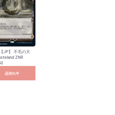
リーズ
イブ
B50 星火燎原編 爆煌！閃光星＜ス
E49 アイドル♪ギャラクシーフェス
テラ・スパークル＞
タ
0 【JP】 不毛の大
steland ZNR
50
品切れ中