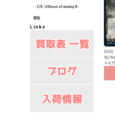
・Z/X -Zillions of enemy X-
ブースター
エクストラ
スターター
プロモ
買取
Links
003
地/Wa
￥4,7