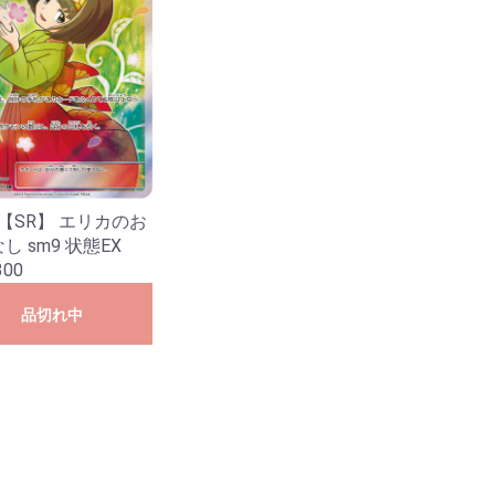
リーズ
イブ
B50 星火燎原編 爆煌！閃光星＜ス
E49 アイドル♪ギャラクシーフェス
テラ・スパークル＞
タ
7 【SR】 エリカのお
し sm9 状態EX
300
品切れ中