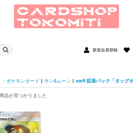
新規会員登録
ド
MSH マジック：ザ・ギャザリング
SOS ストリクスヘイヴンの秘密
ECL ローウィンの昏明
TLA マジック：ザ・ギャザリング
SPM マジック：ザ・ギャザリング
EOE 久遠の終端
FIN マジック：ザ・ギャザリング
TDM タルキール：龍嵐録
DFT 霊気走破
FDN ファウンデーションズ
DSK ダスクモーン：戦慄の館
BLB ブルームバロウ
OTJ サンダー・ジャンクションの
MKM カルロフ邸殺人事件
LCI イクサラン：失われし洞窟
WOE エルドレインの森
MAT 機械兵団の進軍：決戦の後に
MOM 機械兵団の進軍
ONE ファイレクシア：完全なる統
BRO 兄弟戦争
DMU 団結のドミナリア
SNC ニューカぺナの街角
NEO 神河 輝ける世界
VOW イニストラード：真紅の契り
MID イニストラード：真夜中の狩
AFR フォーゴトン・レルム探訪
STX ストリクスヘイヴン：魔法学
KHM カルドハイム
ZNR ゼンディカーの夜明け
M21 基本セット2021
IKO イコリア：巨獣の棲処
THB テーロス還魂記
ELD エルドレインの王権
M20 基本セット2020
WAR 灯争大戦
RNA ラヴニカの献身
GRN ラヴニカのギルド
M19 基本セット2019
DOM ドミナリア
RIX イクサランの相克
HOU 破滅の刻
AKH アモンケット
AER 霊気紛争
KLD カラデシュ
ORI マジック・オリジン
EMN 異界月
SOI イニストラードを覆う影
OGW ゲートウォッチの誓い
BFZ 戦乱のゼンディカー
FRF 運命再編
DTK タルキール龍紀伝
KTK タルキール覇王譚
M15 基本セット2015
JOU ニクスへの旅
BNG 神々の軍勢
THS テーロス
M14 基本セット2014
DGM ドラゴンの迷路
GTC ギルド門侵犯
RTR ラヴニカの回帰
MH3 モダンホライゾン3
MH2 モダンホライゾン2
MH1 モダンホライゾン
LTR 指輪物語:中つ国の伝承
M13 基本セット2013
AVR アヴァシンの帰還
DKA 闇の隆盛
ISD イニストラード
M12 基本セット2012
NPH 新たなるファイレクシア
MBS ミラディン包囲戦
SOM ミラディンの傷跡
M11 基本セット2011
ROE エルドラージ覚醒
WWK ワールドウェイク
ZEN ゼンディカー
M10 基本セット2010
ARB アラーラ再誕
CON コンフラックス
ALA アラーラの断片
SHM シャドウムーア
MOR モーニングタイド
LRW ローウィン
10ED 第10版
PLC 次元の混沌
FUT 時のらせん
CSP コールドスナップ
DIS ディセンション
RAV ラヴニカ：ギルドの都
9ED 第9版
SOK 神河救済
BOK 神河謀叛
CHK 神河物語
5DN フィフス・ドーン
MRD ミラディン
LGN レギオン
SCG スカージ
ONS オンスロート
JUD ジャッジメント
TOR トーメント
ODY オデッセイ
APC アポカリプス
PLS プレーンシフト
INV インベイジョン
NEM ネメシス
MMQ メルカディアン・マスクス
UDS ウルザズ・ディスティニー
ULG ウルザズ・レガシー
USG ウルザズ・サーガ
EXO エクソダス
STH ストロングホールド
TMP テンペスト
WTH ウェザーライト
POR ポータル
5ED 第5版
VIS ヴィジョンズ
MIR ミラージュ
ALL アライアンス
4ED 第4版
3ED Revised
LEG レジェンド
ATQ アンティキティー
ARN アラビアンナイト
2ED Unlimited
LEB BETA
MSC マジック：ザ・ギャザリング
SOC ストリクスヘイヴンの秘密 統
ECC ローウィンの昏明 統率者
EOC 久遠の終端 統率者
FIC マジック：ザ・ギャザリング
TDC タルキール：龍嵐録 統率者
DRC 霊気走破 統率者
DSC ダスクモーン：戦慄の館 統率
BLC ブルームバロウ 統率者
M3C モダンホライゾン3 統率者
OTC サンダー・ジャンクションの
MKC カルロフ邸殺人事件 統率者
LCC イクサラン：失われし洞窟 統
WOC エルドレインの森 統率者
LTC 指輪物語:中つ国の伝承 統率者
MOC 機械兵団の進軍 統率者
ONC ファイレクシア：完全なる統
BRC 兄弟戦争 統率者
40K 統率者デッキ：ウォーハンマ
DMC 団結のドミナリア 統率者
NCC ニューカペナの街角 統率者
NEC 神河：輝ける世界 統率者
VOC イニストラード：真紅の契り
MIC イニストラード：真夜中の狩
AFC フォーゴトン・レルム探訪 統
ZNC ゼンディカーの夜明け 統率者
C21 統率者2021
C20 統率者2020
C19 統率者2019
C17 統率者2017
C16 統率者2016
C15 統率者2015
C14 統率者2014
C13 統率者2013
CMD 統率者
CMM 統率者マスターズ
CLB 統率者レジェンズ：バルダー
CMR 統率者レジェンズ
SCD スターター・統率者デッキ
ジャンプスタート シリーズ
リマスター シリーズ
マスターズ シリーズ
コンスピラシー
SPG スペシャルゲスト
PRM プロモカード
SLD Secret Lair
Mystery Booster & The List
Un-series
Duel Decks
From the Vault
SO
T
MA
EO
F
BI
O
WO
MU
BR
S
Z
J2
J2
JMP
IN
RV
D
TS
2X
2X
IM
E
U
A2
MM
MM
M
CN
CN
MB2
UNF
UNH
UGL
Jv
Sv
EvT
GvL
FtV
・ポケモンカード
|
サン&ムーン
|
sm9 拡張パック「タッグ
｜マーベル スーパー・ヒーローズ
アバター 伝説の少年アン
マーベル スパイダーマン
FINAL FANTASY
無法者
一
り
院
｜マーベル スーパー・ヒーローズ
率者
——FINAL FANTASY 統率者
者
無法者 統率者
率者
一 統率者
ー40,000
統率者
り 統率者
率者
ズ・ゲートの戦い
ス
ア
——
無
説
ト
院
ス
プ
ラ
統率者
ル
ッキ
王道ダブル篇
王道篇
アビス・レボリューション
王来MAX篇
DM25EX2 王道vs邪道 デュエキン
DM25EX1 愛感謝祭 ヒロインBEST
DM24EX4 にじさんじコラボ・マス
DM24EX3 刺激爆発デュエナマイト
DM24EX2 天下夢双!!デュエキング
DM24EX1 超感謝祭 ファンタジー
DM23EX3 邪神と水晶の華
DM23EX2 頂上決戦!!デュエキング
DM23EX1 大感謝祭 ビクトリー
DM22EX1 黄金戦略!!デュエキング
デュエパデッキ
ドリーム英雄譚デッキ
キャラプレミアムデッキ
いきなりつよいデッキ
開発部セレクションデッキ
ART23 ドラゴン娘の文化祭でウェ
ART22 アニマル・マスターズ ～決
ART14 フェアリー・タイムライン
DM
25
25
24
24
24
24
23
DM
DM
DM
DM
DM
DM
DM
DM
DM
DM
DM
DM
DM
DM
DM
グWDreaM 2025
ターズ「異次元の超獣使い」
パック
DreaM 2024
BEST
MAX 2023
BEST
MAX 2022
カドラ♪
闘たたかいは猫ねこである～
ド
イ
ブ
エ
ド
ム
ー
ア
ボ
ド
「
「
「
力
技
守
攻
キ
キ
商品が見つかりました
じ
Jac
い
っ
ト＆バイオレット
ールド
ン
SV9a 烈風のアリーナ
SV9 バトルパートナーズ
SV8 拡張パック 超電ブレイカー
sm9 拡張パック「タッグボルト」
カッ
ターパック
スターパック
ッキ
12期
11期
デッキビルドパック
TERMINAL WORLD
SLF1 SELECTION 5
GOLD SERIES
スターターデッキ
ストラクチャーデッキ
ストラクチャーデッキR
タクティカルトライデッキ
QCTB QUARTER CENTURY
20AP 20th ANNIVERSARY PACK
デュエルターミナル
SU
INF
DB
TW
SD
SD
SR
TT
TT
TT
DT
TRINITY BOX
1st WAVE
オ
の森
コ
ド
終
怪盗
征
ーズ順
ーズ順
ーズ順
ーズ順
ーズ順
ーズ順
ーズ順
ーズ順
ーズ順
IMS/IAS/GIM アイドルマスター シ
SPY SPY×FAMILY
GI
S9