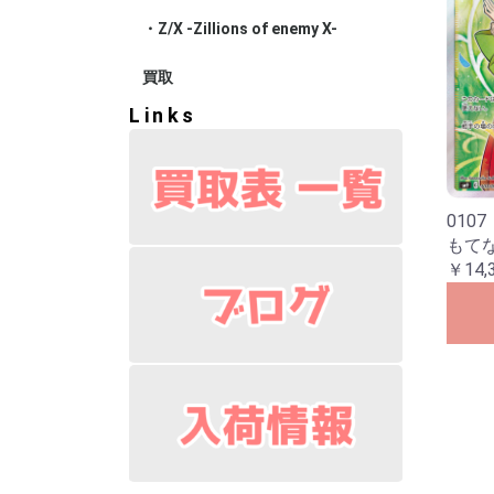
・Z/X -Zillions of enemy X-
ブースター
エクストラ
スターター
プロモ
買取
Links
010
もてな
￥14,