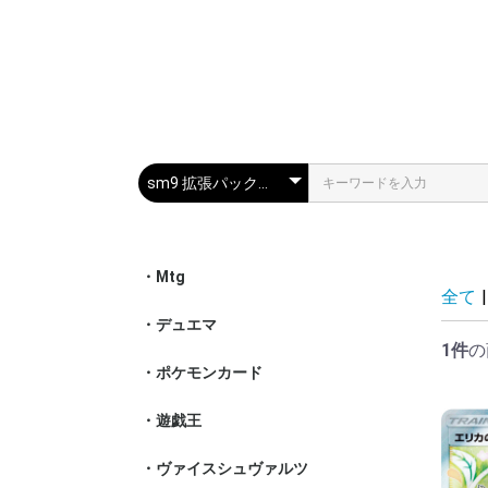
・Mtg
スタンダー
パイオニア
モダン
レガシー
統率者
特殊セット
その他
全て
|
・デュエマ
通常パック
特殊パック
構築済みデ
神アート
1件
の
・ポケモンカード
スカーレッ
ソード&シ
サン&ムー
XY
BW
DPt
DP
・遊戯王
基本ブース
その他ブー
構築済みデ
その他
・ヴァイスシュヴァルツ
ア行- シリ
カ行- シリ
サ行- シリ
タ行- シリ
ナ行- シリ
ハ行- シリ
マ行- シリ
ヤ行- シリ
ラ行- シリ
その他