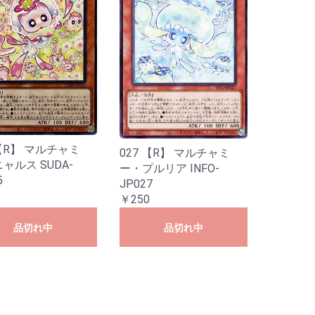
リーズ
イブ
B50 星火燎原編 爆煌！閃光星＜ス
E49 アイドル♪ギャラクシーフェス
テラ・スパークル＞
タ
 【R】 マルチャミ
027 【R】 マルチャミ
ャルス SUDA-
ー・プルリア INFO-
5
JP027
￥250
品切れ中
品切れ中