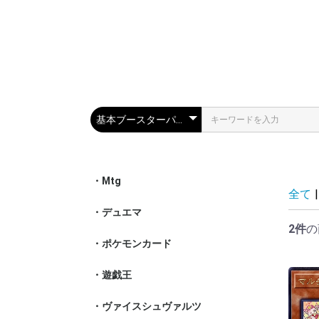
・Mtg
スタンダー
パイオニア
モダン
レガシー
統率者
特殊セット
その他
全て
|
・デュエマ
通常パック
特殊パック
構築済みデ
神アート
2件
の
・ポケモンカード
スカーレッ
ソード&シ
サン&ムー
XY
BW
DPt
DP
・遊戯王
基本ブース
その他ブー
構築済みデ
その他
・ヴァイスシュヴァルツ
ア行- シリ
カ行- シリ
サ行- シリ
タ行- シリ
ナ行- シリ
ハ行- シリ
マ行- シリ
ヤ行- シリ
ラ行- シリ
その他