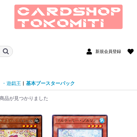
新規会員登録
ド
MSH マジック：ザ・ギャザリング
SOS ストリクスヘイヴンの秘密
ECL ローウィンの昏明
TLA マジック：ザ・ギャザリング
SPM マジック：ザ・ギャザリング
EOE 久遠の終端
FIN マジック：ザ・ギャザリング
TDM タルキール：龍嵐録
DFT 霊気走破
FDN ファウンデーションズ
DSK ダスクモーン：戦慄の館
BLB ブルームバロウ
OTJ サンダー・ジャンクションの
MKM カルロフ邸殺人事件
LCI イクサラン：失われし洞窟
WOE エルドレインの森
MAT 機械兵団の進軍：決戦の後に
MOM 機械兵団の進軍
ONE ファイレクシア：完全なる統
BRO 兄弟戦争
DMU 団結のドミナリア
SNC ニューカぺナの街角
NEO 神河 輝ける世界
VOW イニストラード：真紅の契り
MID イニストラード：真夜中の狩
AFR フォーゴトン・レルム探訪
STX ストリクスヘイヴン：魔法学
KHM カルドハイム
ZNR ゼンディカーの夜明け
M21 基本セット2021
IKO イコリア：巨獣の棲処
THB テーロス還魂記
ELD エルドレインの王権
M20 基本セット2020
WAR 灯争大戦
RNA ラヴニカの献身
GRN ラヴニカのギルド
M19 基本セット2019
DOM ドミナリア
RIX イクサランの相克
HOU 破滅の刻
AKH アモンケット
AER 霊気紛争
KLD カラデシュ
ORI マジック・オリジン
EMN 異界月
SOI イニストラードを覆う影
OGW ゲートウォッチの誓い
BFZ 戦乱のゼンディカー
FRF 運命再編
DTK タルキール龍紀伝
KTK タルキール覇王譚
M15 基本セット2015
JOU ニクスへの旅
BNG 神々の軍勢
THS テーロス
M14 基本セット2014
DGM ドラゴンの迷路
GTC ギルド門侵犯
RTR ラヴニカの回帰
MH3 モダンホライゾン3
MH2 モダンホライゾン2
MH1 モダンホライゾン
LTR 指輪物語:中つ国の伝承
M13 基本セット2013
AVR アヴァシンの帰還
DKA 闇の隆盛
ISD イニストラード
M12 基本セット2012
NPH 新たなるファイレクシア
MBS ミラディン包囲戦
SOM ミラディンの傷跡
M11 基本セット2011
ROE エルドラージ覚醒
WWK ワールドウェイク
ZEN ゼンディカー
M10 基本セット2010
ARB アラーラ再誕
CON コンフラックス
ALA アラーラの断片
SHM シャドウムーア
MOR モーニングタイド
LRW ローウィン
10ED 第10版
PLC 次元の混沌
FUT 時のらせん
CSP コールドスナップ
DIS ディセンション
RAV ラヴニカ：ギルドの都
9ED 第9版
SOK 神河救済
BOK 神河謀叛
CHK 神河物語
5DN フィフス・ドーン
MRD ミラディン
LGN レギオン
SCG スカージ
ONS オンスロート
JUD ジャッジメント
TOR トーメント
ODY オデッセイ
APC アポカリプス
PLS プレーンシフト
INV インベイジョン
NEM ネメシス
MMQ メルカディアン・マスクス
UDS ウルザズ・ディスティニー
ULG ウルザズ・レガシー
USG ウルザズ・サーガ
EXO エクソダス
STH ストロングホールド
TMP テンペスト
WTH ウェザーライト
POR ポータル
5ED 第5版
VIS ヴィジョンズ
MIR ミラージュ
ALL アライアンス
4ED 第4版
3ED Revised
LEG レジェンド
ATQ アンティキティー
ARN アラビアンナイト
2ED Unlimited
LEB BETA
MSC マジック：ザ・ギャザリング
SOC ストリクスヘイヴンの秘密 統
ECC ローウィンの昏明 統率者
EOC 久遠の終端 統率者
FIC マジック：ザ・ギャザリング
TDC タルキール：龍嵐録 統率者
DRC 霊気走破 統率者
DSC ダスクモーン：戦慄の館 統率
BLC ブルームバロウ 統率者
M3C モダンホライゾン3 統率者
OTC サンダー・ジャンクションの
MKC カルロフ邸殺人事件 統率者
LCC イクサラン：失われし洞窟 統
WOC エルドレインの森 統率者
LTC 指輪物語:中つ国の伝承 統率者
MOC 機械兵団の進軍 統率者
ONC ファイレクシア：完全なる統
BRC 兄弟戦争 統率者
40K 統率者デッキ：ウォーハンマ
DMC 団結のドミナリア 統率者
NCC ニューカペナの街角 統率者
NEC 神河：輝ける世界 統率者
VOC イニストラード：真紅の契り
MIC イニストラード：真夜中の狩
AFC フォーゴトン・レルム探訪 統
ZNC ゼンディカーの夜明け 統率者
C21 統率者2021
C20 統率者2020
C19 統率者2019
C17 統率者2017
C16 統率者2016
C15 統率者2015
C14 統率者2014
C13 統率者2013
CMD 統率者
CMM 統率者マスターズ
CLB 統率者レジェンズ：バルダー
CMR 統率者レジェンズ
SCD スターター・統率者デッキ
ジャンプスタート シリーズ
リマスター シリーズ
マスターズ シリーズ
コンスピラシー
SPG スペシャルゲスト
PRM プロモカード
SLD Secret Lair
Mystery Booster & The List
Un-series
Duel Decks
From the Vault
SO
T
MA
EO
F
BI
O
WO
MU
BR
S
Z
J2
J2
JMP
IN
RV
D
TS
2X
2X
IM
E
U
A2
MM
MM
M
CN
CN
MB2
UNF
UNH
UGL
Jv
Sv
EvT
GvL
FtV
・遊戯王
|
基本ブースターパック
｜マーベル スーパー・ヒーローズ
アバター 伝説の少年アン
マーベル スパイダーマン
FINAL FANTASY
無法者
一
り
院
｜マーベル スーパー・ヒーローズ
率者
——FINAL FANTASY 統率者
者
無法者 統率者
率者
一 統率者
ー40,000
統率者
り 統率者
率者
ズ・ゲートの戦い
ス
ア
——
無
説
ト
院
ス
プ
ラ
統率者
ル
ッキ
王道ダブル篇
王道篇
アビス・レボリューション
王来MAX篇
DM25EX2 王道vs邪道 デュエキン
DM25EX1 愛感謝祭 ヒロインBEST
DM24EX4 にじさんじコラボ・マス
DM24EX3 刺激爆発デュエナマイト
DM24EX2 天下夢双!!デュエキング
DM24EX1 超感謝祭 ファンタジー
DM23EX3 邪神と水晶の華
DM23EX2 頂上決戦!!デュエキング
DM23EX1 大感謝祭 ビクトリー
DM22EX1 黄金戦略!!デュエキング
デュエパデッキ
ドリーム英雄譚デッキ
キャラプレミアムデッキ
いきなりつよいデッキ
開発部セレクションデッキ
ART23 ドラゴン娘の文化祭でウェ
ART22 アニマル・マスターズ ～決
ART14 フェアリー・タイムライン
DM
25
25
24
24
24
24
23
DM
DM
DM
DM
DM
DM
DM
DM
DM
DM
DM
DM
DM
DM
DM
グWDreaM 2025
ターズ「異次元の超獣使い」
パック
DreaM 2024
BEST
MAX 2023
BEST
MAX 2022
カドラ♪
闘たたかいは猫ねこである～
ド
イ
ブ
エ
ド
ム
ー
ア
ボ
ド
「
「
「
力
技
守
攻
キ
キ
商品が見つかりました
じ
Jac
い
っ
ト＆バイオレット
ールド
ン
SV9a 烈風のアリーナ
SV9 バトルパートナーズ
SV8 拡張パック 超電ブレイカー
sm9 拡張パック「タッグボルト」
カッ
ターパック
スターパック
ッキ
12期
11期
デッキビルドパック
TERMINAL WORLD
SLF1 SELECTION 5
GOLD SERIES
スターターデッキ
ストラクチャーデッキ
ストラクチャーデッキR
タクティカルトライデッキ
QCTB QUARTER CENTURY
20AP 20th ANNIVERSARY PACK
デュエルターミナル
SU
INF
DB
TW
SD
SD
SR
TT
TT
TT
DT
TRINITY BOX
1st WAVE
オ
の森
コ
ド
終
怪盗
征
ーズ順
ーズ順
ーズ順
ーズ順
ーズ順
ーズ順
ーズ順
ーズ順
ーズ順
IMS/IAS/GIM アイドルマスター シ
SPY SPY×FAMILY
GI
S9