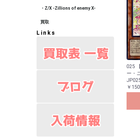
・Z/X -Zillions of enemy X-
ブースター
エクストラ
スターター
プロモ
買取
Links
025
ー・ニ
JP02
￥150