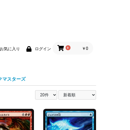
0
￥0
お気に入り
ログイン
A ストリクスヘイヴンの秘密 ミ
LE マジック：ザ・ギャザリング
R
S 久遠の終端 星景
CA マジック：ザ・ギャザリング
G ビッグ・スコア
TP サンダー・ジャンクションの
T エルドレインの森 おとぎ話
L 機械兵団の進軍 多元宇宙の伝
R 兄弟戦争 旧枠アーティファク
TA ストリクスヘイヴン：魔法学
NE エクスペディション・ボック
5 ファウンデーションズ ジャン
2 ジャンプスタート2022
 Jumpstart
R イニストラード・リマスター
R ラヴニカ・リマスター
MR ドミナリア・リマスター
R 時のらせんリマスター
2 ダブルマスターズ2022
M ダブルマスターズ
A アイコニックマスターズ
MA エターナルマスターズ
MA アルティメットマスターズ
5 マスターズ25th
3 モダンマスターズ2017
2 モダンマスターズ2015
MA モダンマスターズ
2 コンスピラシー:王位争奪
S コンスピラシー
 Mystery Booster 2
 Unfinity
 Unhinged
 Unglued
V デュエルデッキ:ジェイスvsヴ
C/DDN 迅速 vs. 狡知
 Elspeth vs. Tezzeret
 Garruk vs. Liliana
:Relics
ックマスターズ
ティカルアーカイブ
バター 伝説の少年アン エターナ
FINAL FANTASY・継承史
法者 「速報」
 ミスティカルアーカイブ
トッパー
スタート
スカ
使用可能カード
25RP3 邪神vs時皇 ～ビヨン
RP2 邪神vs邪神Ⅱ ～ジャシン・
RP1 邪神vs邪神 ～ソウル・オ
RP4 悪魔神、復活
RP3 ゴールド・オブ・ハイパー
RP2 カイザー・オブ・ハイパー
RP1 デーモン・オブ・ハイパー
RP2 忍邪乱武
RP22 切札!マスターCRYMAX!!
24BD5 アセビと異世界フェアリ
23BD7 ネゴシエートの偽衒学者
25BD2 ドリーム英雄譚デッキ
25BD1 ドリーム英雄譚デッキ
25SP2 キャラプレミアムデッキ
25SP1 キャラプレミアムデッキ
24SP2 キャラプレミアムデッキ
24SP1 キャラプレミアムデッキ
25SD2 いきなりつよいデッキ
25SD1 いきなりつよいデッキ
24SD2 いきなりつよいデッキ
24SD1 いきなりつよいデッキ
23BD3 開発部セレクションデッ
23BD2 開発部セレクションデッ
・ザ・タイム～
ン・ザ・シェル～
・ジ・アビス～
ンジェル
ラゴン
ーン
たち
ルカディアスの書
ルシャックの書
ラゴン娘になりたくないっ！ は
ドラゴン娘になりたくないっ!」
デュエル・マスターズLOST」誓
ドラゴン娘になりたくない
の王道
の王道
りの王道
めの王道
 水闇自然ハンデス
 火闇邪王門
けろスポーツ！青春☆ワールド
k-Pot-Live!! in 桜龍高校
の水晶
！」 イェーイめっちゃドラゴン!!
プ!!
DA SUPREME DARKNESS
O INFINITE FORBIDDEN
CB デッキビルドパック クロス
2 TERMINAL WORLD 2
45 STRUCTURE DECK -蟲惑魔
33 STRUCTURE DECK -パワー
08 STRUCTURE DECK R -ロー
01-JPA TACTICAL-TRY DECK
01-JPB TACTICAL-TRY DECK
01-JPC TACTICAL-TRY DECK
01 シンクロ覚醒！！
ーバー・ブレイカーズ
-
ード・リンク-
・オブ・マジシャン-
撃竜サイバー・ドラゴン
コンビEvil★Twin
服王エルドリッチ
M 学園アイドルマスター
3 アイドルマスター ミリオンラ