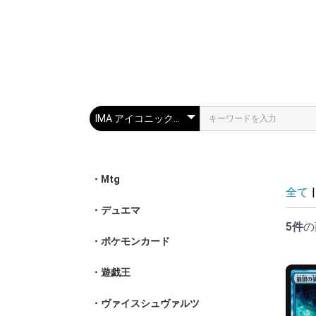
・Mtg
スタンダー
パイオニア
モダン
レガシー
統率者
特殊セット
その他
全て
|
・デュエマ
通常パック
特殊パック
構築済みデ
神アート
5件
の
・ポケモンカード
スカーレッ
ソード&シ
サン&ムー
XY
BW
DPt
DP
・遊戯王
基本ブース
その他ブー
構築済みデ
その他
・ヴァイスシュヴァルツ
ア行- シリ
カ行- シリ
サ行- シリ
タ行- シリ
ナ行- シリ
ハ行- シリ
マ行- シリ
ヤ行- シリ
ラ行- シリ
その他