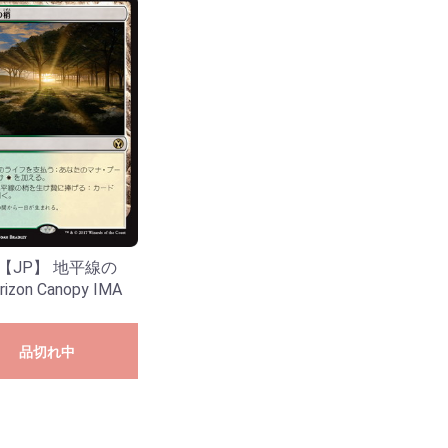
0 【JP】 地平線の
izon Canopy IMA
品切れ中