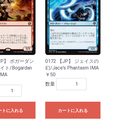
!
【JP】 ボガーダン
0172 【JP】 ジェイスの
ト/Bogardan
幻/Jace's Phantasm IMA
 IMA
￥50
数量
ートに入れる
カートに入れる