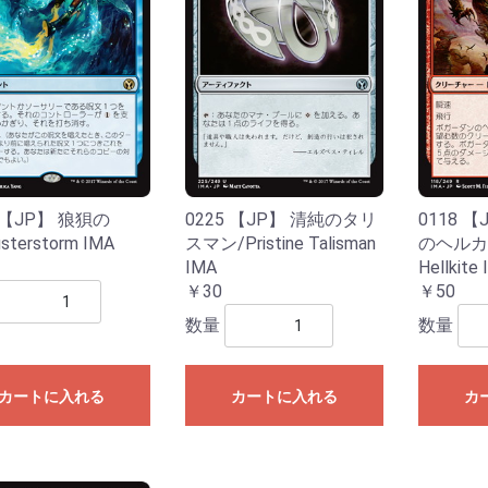
リーズ
イブ
B50 星火燎原編 爆煌！閃光星＜ス
E49 アイドル♪ギャラクシーフェス
テラ・スパークル＞
タ
5 【JP】 狼狽の
0225 【JP】 清純のタリ
0118 
sterstorm IMA
スマン/Pristine Talisman
のヘルカイ
IMA
Hellkite
￥30
￥50
数量
数量
カートに入れる
カートに入れる
カ