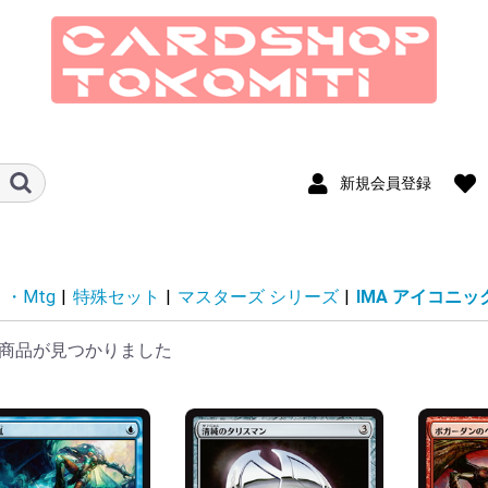
新規会員登録
ド
MSH マジック：ザ・ギャザリング
SOS ストリクスヘイヴンの秘密
ECL ローウィンの昏明
TLA マジック：ザ・ギャザリング
SPM マジック：ザ・ギャザリング
EOE 久遠の終端
FIN マジック：ザ・ギャザリング
TDM タルキール：龍嵐録
DFT 霊気走破
FDN ファウンデーションズ
DSK ダスクモーン：戦慄の館
BLB ブルームバロウ
OTJ サンダー・ジャンクションの
MKM カルロフ邸殺人事件
LCI イクサラン：失われし洞窟
WOE エルドレインの森
MAT 機械兵団の進軍：決戦の後に
MOM 機械兵団の進軍
ONE ファイレクシア：完全なる統
BRO 兄弟戦争
DMU 団結のドミナリア
SNC ニューカぺナの街角
NEO 神河 輝ける世界
VOW イニストラード：真紅の契り
MID イニストラード：真夜中の狩
AFR フォーゴトン・レルム探訪
STX ストリクスヘイヴン：魔法学
KHM カルドハイム
ZNR ゼンディカーの夜明け
M21 基本セット2021
IKO イコリア：巨獣の棲処
THB テーロス還魂記
ELD エルドレインの王権
M20 基本セット2020
WAR 灯争大戦
RNA ラヴニカの献身
GRN ラヴニカのギルド
M19 基本セット2019
DOM ドミナリア
RIX イクサランの相克
HOU 破滅の刻
AKH アモンケット
AER 霊気紛争
KLD カラデシュ
ORI マジック・オリジン
EMN 異界月
SOI イニストラードを覆う影
OGW ゲートウォッチの誓い
BFZ 戦乱のゼンディカー
FRF 運命再編
DTK タルキール龍紀伝
KTK タルキール覇王譚
M15 基本セット2015
JOU ニクスへの旅
BNG 神々の軍勢
THS テーロス
M14 基本セット2014
DGM ドラゴンの迷路
GTC ギルド門侵犯
RTR ラヴニカの回帰
MH3 モダンホライゾン3
MH2 モダンホライゾン2
MH1 モダンホライゾン
LTR 指輪物語:中つ国の伝承
M13 基本セット2013
AVR アヴァシンの帰還
DKA 闇の隆盛
ISD イニストラード
M12 基本セット2012
NPH 新たなるファイレクシア
MBS ミラディン包囲戦
SOM ミラディンの傷跡
M11 基本セット2011
ROE エルドラージ覚醒
WWK ワールドウェイク
ZEN ゼンディカー
M10 基本セット2010
ARB アラーラ再誕
CON コンフラックス
ALA アラーラの断片
SHM シャドウムーア
MOR モーニングタイド
LRW ローウィン
10ED 第10版
PLC 次元の混沌
FUT 時のらせん
CSP コールドスナップ
DIS ディセンション
RAV ラヴニカ：ギルドの都
9ED 第9版
SOK 神河救済
BOK 神河謀叛
CHK 神河物語
5DN フィフス・ドーン
MRD ミラディン
LGN レギオン
SCG スカージ
ONS オンスロート
JUD ジャッジメント
TOR トーメント
ODY オデッセイ
APC アポカリプス
PLS プレーンシフト
INV インベイジョン
NEM ネメシス
MMQ メルカディアン・マスクス
UDS ウルザズ・ディスティニー
ULG ウルザズ・レガシー
USG ウルザズ・サーガ
EXO エクソダス
STH ストロングホールド
TMP テンペスト
WTH ウェザーライト
POR ポータル
5ED 第5版
VIS ヴィジョンズ
MIR ミラージュ
ALL アライアンス
4ED 第4版
3ED Revised
LEG レジェンド
ATQ アンティキティー
ARN アラビアンナイト
2ED Unlimited
LEB BETA
MSC マジック：ザ・ギャザリング
SOC ストリクスヘイヴンの秘密 統
ECC ローウィンの昏明 統率者
EOC 久遠の終端 統率者
FIC マジック：ザ・ギャザリング
TDC タルキール：龍嵐録 統率者
DRC 霊気走破 統率者
DSC ダスクモーン：戦慄の館 統率
BLC ブルームバロウ 統率者
M3C モダンホライゾン3 統率者
OTC サンダー・ジャンクションの
MKC カルロフ邸殺人事件 統率者
LCC イクサラン：失われし洞窟 統
WOC エルドレインの森 統率者
LTC 指輪物語:中つ国の伝承 統率者
MOC 機械兵団の進軍 統率者
ONC ファイレクシア：完全なる統
BRC 兄弟戦争 統率者
40K 統率者デッキ：ウォーハンマ
DMC 団結のドミナリア 統率者
NCC ニューカペナの街角 統率者
NEC 神河：輝ける世界 統率者
VOC イニストラード：真紅の契り
MIC イニストラード：真夜中の狩
AFC フォーゴトン・レルム探訪 統
ZNC ゼンディカーの夜明け 統率者
C21 統率者2021
C20 統率者2020
C19 統率者2019
C17 統率者2017
C16 統率者2016
C15 統率者2015
C14 統率者2014
C13 統率者2013
CMD 統率者
CMM 統率者マスターズ
CLB 統率者レジェンズ：バルダー
CMR 統率者レジェンズ
SCD スターター・統率者デッキ
ジャンプスタート シリーズ
リマスター シリーズ
マスターズ シリーズ
コンスピラシー
SPG スペシャルゲスト
PRM プロモカード
SLD Secret Lair
Mystery Booster & The List
Un-series
Duel Decks
From the Vault
SO
T
MA
EO
F
BI
O
WO
MU
BR
S
Z
J2
J2
JMP
IN
RV
D
TS
2X
2X
IM
E
U
A2
MM
MM
M
CN
CN
MB2
UNF
UNH
UGL
Jv
Sv
EvT
GvL
FtV
・Mtg
|
特殊セット
|
マスターズ シリーズ
|
IMA アイコニ
｜マーベル スーパー・ヒーローズ
アバター 伝説の少年アン
マーベル スパイダーマン
FINAL FANTASY
無法者
一
り
院
｜マーベル スーパー・ヒーローズ
率者
——FINAL FANTASY 統率者
者
無法者 統率者
率者
一 統率者
ー40,000
統率者
り 統率者
率者
ズ・ゲートの戦い
ス
ア
——
無
説
ト
院
ス
プ
ラ
統率者
ル
ッキ
王道ダブル篇
王道篇
アビス・レボリューション
王来MAX篇
DM25EX2 王道vs邪道 デュエキン
DM25EX1 愛感謝祭 ヒロインBEST
DM24EX4 にじさんじコラボ・マス
DM24EX3 刺激爆発デュエナマイト
DM24EX2 天下夢双!!デュエキング
DM24EX1 超感謝祭 ファンタジー
DM23EX3 邪神と水晶の華
DM23EX2 頂上決戦!!デュエキング
DM23EX1 大感謝祭 ビクトリー
DM22EX1 黄金戦略!!デュエキング
デュエパデッキ
ドリーム英雄譚デッキ
キャラプレミアムデッキ
いきなりつよいデッキ
開発部セレクションデッキ
ART23 ドラゴン娘の文化祭でウェ
ART22 アニマル・マスターズ ～決
ART14 フェアリー・タイムライン
DM
25
25
24
24
24
24
23
DM
DM
DM
DM
DM
DM
DM
DM
DM
DM
DM
DM
DM
DM
DM
グWDreaM 2025
ターズ「異次元の超獣使い」
パック
DreaM 2024
BEST
MAX 2023
BEST
MAX 2022
カドラ♪
闘たたかいは猫ねこである～
ド
イ
ブ
エ
ド
ム
ー
ア
ボ
ド
「
「
「
力
技
守
攻
キ
キ
商品が見つかりました
じ
Jac
い
っ
ト＆バイオレット
ールド
ン
SV9a 烈風のアリーナ
SV9 バトルパートナーズ
SV8 拡張パック 超電ブレイカー
sm9 拡張パック「タッグボルト」
カッ
ターパック
スターパック
ッキ
12期
11期
デッキビルドパック
TERMINAL WORLD
SLF1 SELECTION 5
GOLD SERIES
スターターデッキ
ストラクチャーデッキ
ストラクチャーデッキR
タクティカルトライデッキ
QCTB QUARTER CENTURY
20AP 20th ANNIVERSARY PACK
デュエルターミナル
SU
INF
DB
TW
SD
SD
SR
TT
TT
TT
DT
TRINITY BOX
1st WAVE
オ
の森
コ
ド
終
怪盗
征
ーズ順
ーズ順
ーズ順
ーズ順
ーズ順
ーズ順
ーズ順
ーズ順
ーズ順
IMS/IAS/GIM アイドルマスター シ
SPY SPY×FAMILY
GI
S9