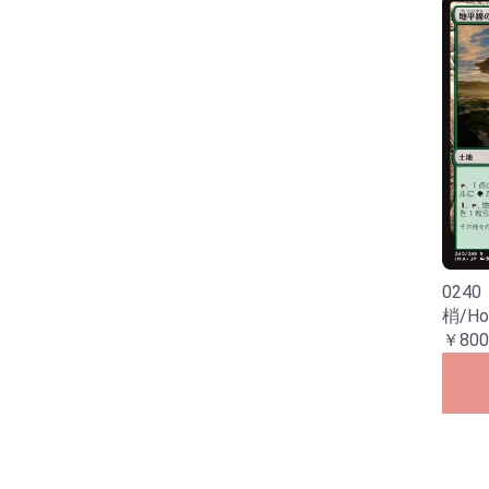
024
梢/Hor
￥800