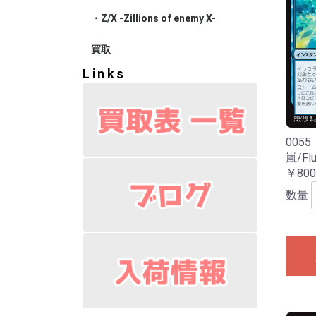
・Z/X -Zillions of enemy X-
ブースター
エクストラ
スターター
プロモ
買取
Links
005
嵐/Flu
￥800
数量