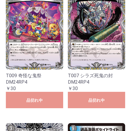
T009 奇怪な鬼祭
T007 シラズ死鬼の封
DM24RP4
DM24RP4
￥30
￥30
品切れ中
品切れ中