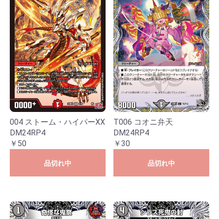
004 ストーム・ハイパーXX
T006 コオニ弁天
DM24RP4
DM24RP4
￥50
￥30
品切れ中
品切れ中