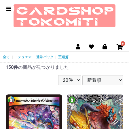
0
全て
|
・デュエマ
|
通常パック
|
王道篇
150件
の商品が見つかりました