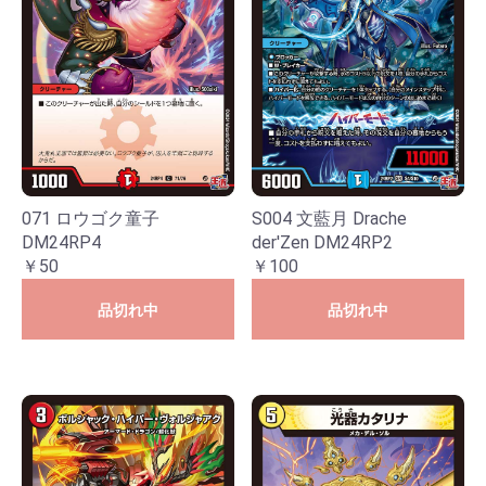
071 ロウゴク童子
S004 文藍月 Drache
DM24RP4
der'Zen DM24RP2
￥50
￥100
品切れ中
品切れ中