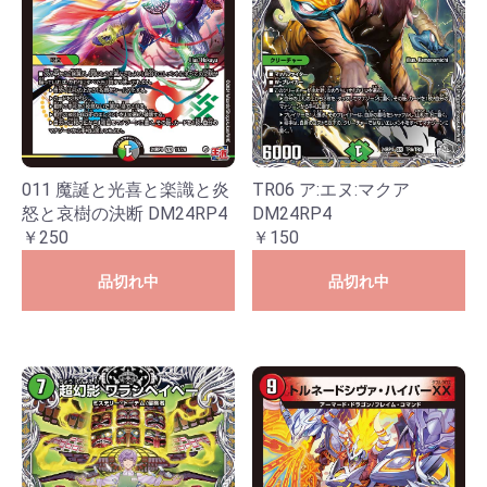
011 魔誕と光喜と楽識と炎
TR06 ア:エヌ:マクア
怒と哀樹の決断 DM24RP4
DM24RP4
￥250
￥150
品切れ中
品切れ中