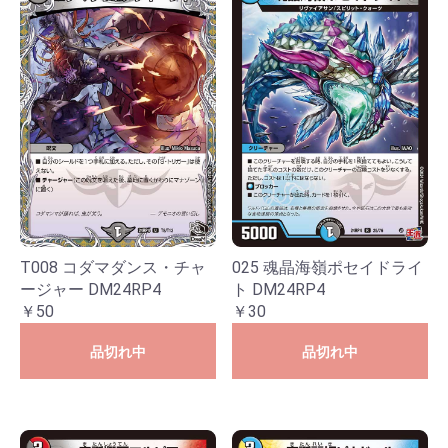
T008 コダマダンス・チャ
025 魂晶海嶺ポセイドライ
ージャー DM24RP4
ト DM24RP4
￥50
￥30
品切れ中
品切れ中